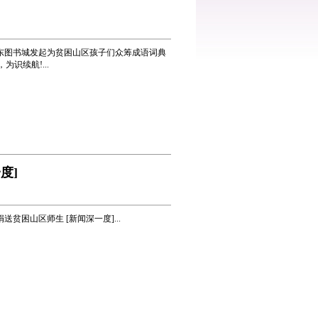
东图书城发起为贫困山区孩子们众筹成语词典
为识续航!...
度]
贫困山区师生 [新闻深一度]...